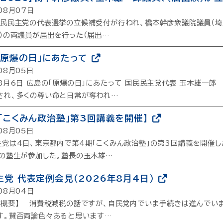
08月07日
民民主党の代表選挙の立候補受付が行われ、橋本幹彦衆議院議員（埼
区）の両議員が届出を行った（届出…
「原爆の日」にあたって
08月05日
年8月6日 広島の「原爆の日」にあたって 国民民主党代表 玉木雄一郎
され、多くの尊い命と日常が奪われ…
期「こくみん政治塾」第3回講義を開催】
08月05日
党は4日、東京都内で第4期「こくみん政治塾」の第3回講義を開催し
名の塾生が参加した。塾長の玉木雄…
主党 代表定例会見（2026年8月4日）
08月04日
言概要】 消費税減税の話ですが、自民党内でいま手続きは進んでい
す。賛否両論色々あると思います…