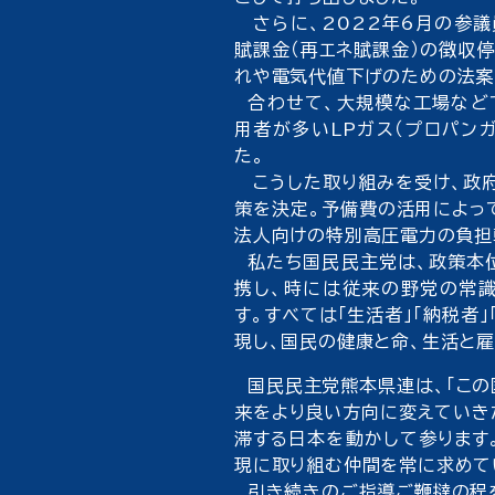
さらに、2022年6月の参議
賦課金（再エネ賦課金）の徴収
れや電気代値下げのための法案
合わせて、大規模な工場など
用者が多いLPガス（プロパン
た。
こうした取り組みを受け、政府
策を決定。予備費の活用によっ
法人向けの特別高圧電力の負担
私たち国民民主党は、政策本
携し、時には従来の野党の常
す。すべては「生活者」「納税者
現し、国民の健康と命、生活と
国民民主党熊本県連は、「この
来をより良い方向に変えていき
滞する日本を動かして参ります
現に取り組む仲間を常に求めて
引き続きのご指導ご鞭撻の程を