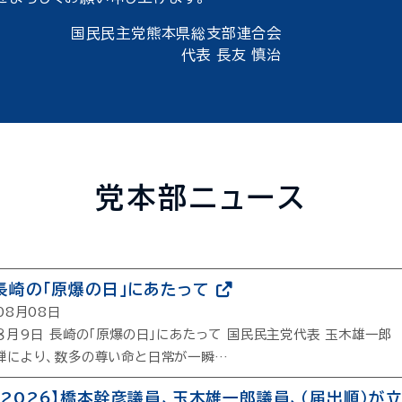
国民民主党熊本県総支部連合会
代表 長友 慎治
党本部ニュース
】長崎の「原爆の日」にあたって
08月08日
年８月9日 長崎の「原爆の日」にあたって 国民民主党代表 玉木雄一
弾により、数多の尊い命と日常が一瞬…
選2026】橋本幹彦議員、玉木雄一郎議員、（届出順）が