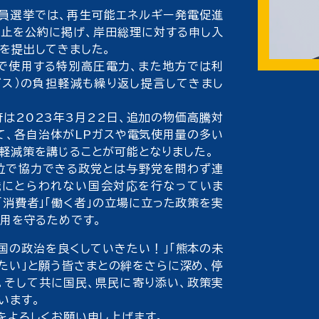
員選挙では、再生可能エネルギー発電促進
停止を公約に掲げ、岸田総理に対する申し入
を提出してきました。
で使用する特別高圧電力、また地方では利
ガス）の負担軽減も繰り返し提言してきまし
は2023年3月22日、追加の物価高騰対
て、各自治体がLPガスや電気使用量の多い
軽減策を講じることが可能となりました。
位で協力できる政党とは与野党を問わず連
識にとらわれない国会対応を行なっていま
」「消費者」「働く者」の立場に立った政策を実
雇用を守るためです。
国の政治を良くしていきたい！」「熊本の未
たい」と願う皆さまとの絆をさらに深め、停
。そして共に国民、県民に寄り添い、政策実
います。
よろしくお願い申し上げます。