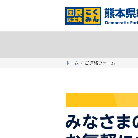
コ
ン
テ
ン
ツ
へ
ス
キ
ッ
ホーム
/ ご連絡フォーム
プ